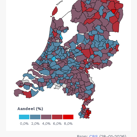
Bron:
CBS
(28-01-2026)