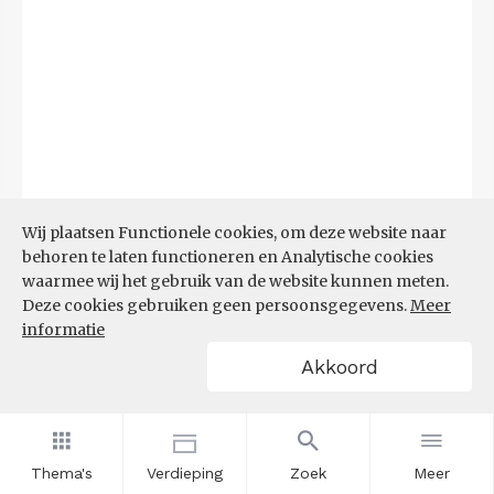
Wij plaatsen Functionele cookies, om deze website naar
behoren te laten functioneren en Analytische cookies
waarmee wij het gebruik van de website kunnen meten.
Deze cookies gebruiken geen persoonsgegevens.
Meer
Bron:
CBS microdata (EBB)
(09-03-2026)
informatie
Akkoord
Filters
AANDEEL NEETS NAAR REGIO
(%)
Thema's
Verdieping
Zoek
Meer