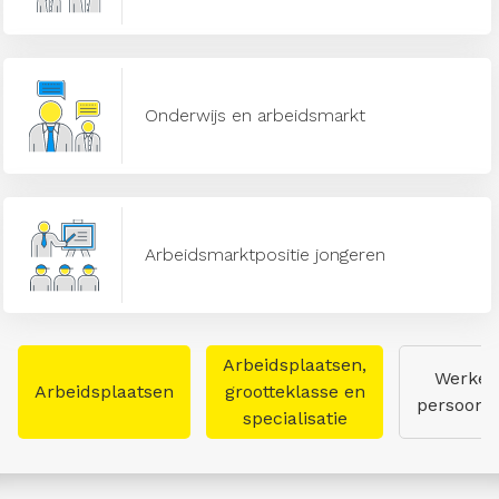
Onderwijs en arbeidsmarkt
Arbeidsmarktpositie jongeren
Arbeidsplaatsen,
Werken
Arbeidsplaatsen
grootteklasse en
persoon
specialisatie