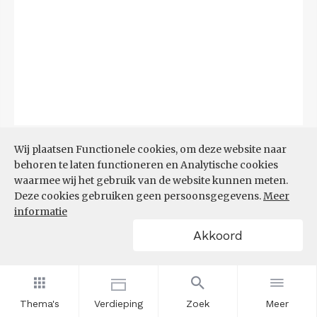
Bron:
CBS
(06-08-2026)
Wij plaatsen Functionele cookies, om deze website naar
behoren te laten functioneren en Analytische cookies
Filters
waarmee wij het gebruik van de website kunnen meten.
TOP 10 REGIO'S MET KLEINSTE
Deze cookies gebruiken geen persoonsgegevens.
Meer
AANDEEL TEKORT AAN
informatie
ARBEIDSKRACHTEN
Akkoord
Thema's
Verdieping
Zoek
Meer