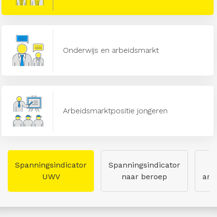
Onderwijs en arbeidsmarkt
Arbeidsmarktpositie jongeren
Spanningsindicator
Spanningsindicator
UWV
naar beroep
arb