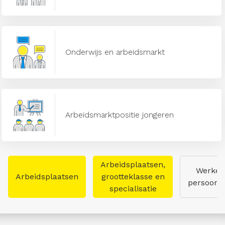
Onderwijs en arbeidsmarkt
Arbeidsmarktpositie jongeren
Arbeidsplaatsen,
Werken
Arbeidsplaatsen
grootteklasse en
persoon
specialisatie