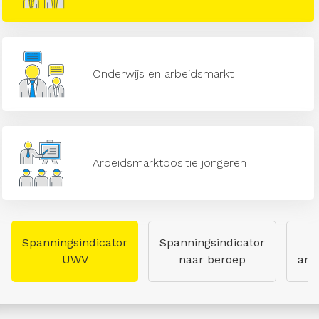
Onderwijs en arbeidsmarkt
Arbeidsmarktpositie jongeren
Spanningsindicator
Spanningsindicator
UWV
naar beroep
arb