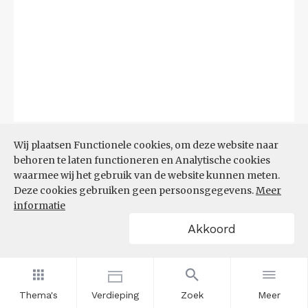
Bron:
CBS
(29-06-2026)
Wij plaatsen Functionele cookies, om deze website naar
behoren te laten functioneren en Analytische cookies
Filters
waarmee wij het gebruik van de website kunnen meten.
TOP 10 REGIO'S MET KLEINSTE
Deze cookies gebruiken geen persoonsgegevens.
Meer
AANDEEL TEKORT AAN
informatie
ARBEIDSKRACHTEN
Akkoord
Thema's
Verdieping
Zoek
Meer