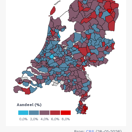
Bron:
CBS
(28-01-2026)