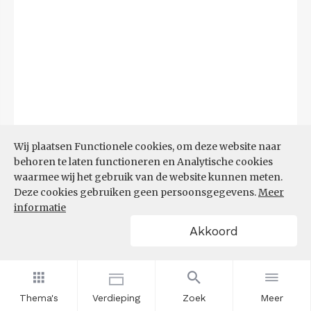
Wij plaatsen Functionele cookies, om deze website naar
behoren te laten functioneren en Analytische cookies
waarmee wij het gebruik van de website kunnen meten.
Deze cookies gebruiken geen persoonsgegevens.
Meer
Bron:
CBS microdata (EBB)
(09-03-2026)
informatie
Akkoord
Filters
AANDEEL NEETS NAAR REGIO
(%)
Thema's
Verdieping
Zoek
Meer