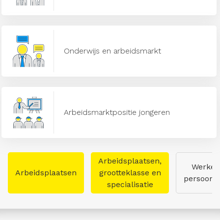
Onderwijs en arbeidsmarkt
Arbeidsmarktpositie jongeren
Arbeidsplaatsen,
Werken
Arbeidsplaatsen
grootteklasse en
persoon
specialisatie