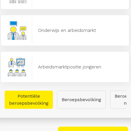
Onderwijs en arbeidsmarkt
Arbeidsmarktpositie jongeren
Potentiële
Beroep
Beroepsbevolking
beroepsbevolking
naa