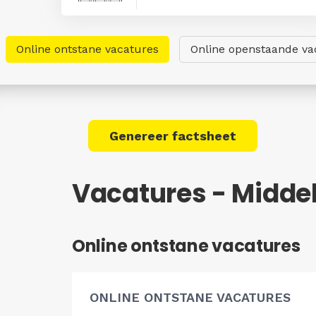
Online ontstane vacatures
Online openstaande va
Genereer factsheet
Vacatures - Midde
Online ontstane vacatures
ONLINE ONTSTANE VACATURES