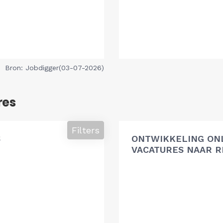
Bron: Jobdigger(03-07-2026)
res
Filters
S
ONTWIKKELING ON
VACATURES NAAR R