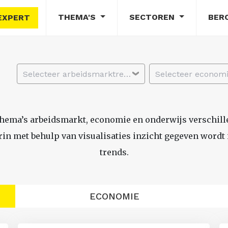
THEMA'S
SECTOREN
BER
EXPERT
Selecteer arbeidsmarktregio
thema’s arbeidsmarkt, economie en onderwijs verschil
n met behulp van visualisaties inzicht gegeven wordt i
trends.
ECONOMIE