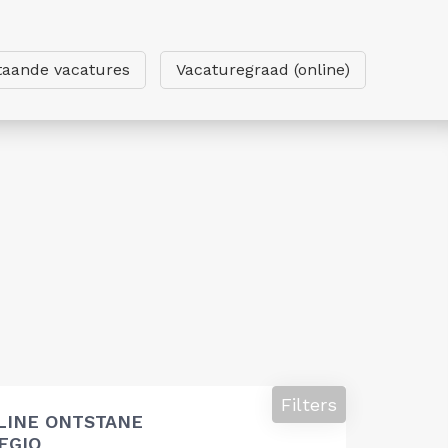
taande vacatures
Vacaturegraad (online)
Filters
LINE ONTSTANE
EGIO