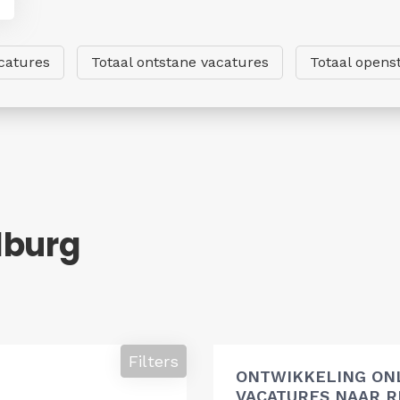
catures
Totaal ontstane vacatures
Totaal opens
lburg
Filters
ONTWIKKELING ON
VACATURES NAAR R