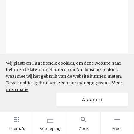
Bron:
CBS
(06-08-2026)
Wij plaatsen Functionele cookies, om deze website naar
behoren te laten functioneren en Analytische cookies
Filters
waarmee wij het gebruik van de website kunnen meten.
TOP 10 REGIO'S MET KLEINSTE
Deze cookies gebruiken geen persoonsgegevens.
Meer
AANDEEL TEKORT AAN
informatie
ARBEIDSKRACHTEN
Akkoord
Thema's
Verdieping
Zoek
Meer