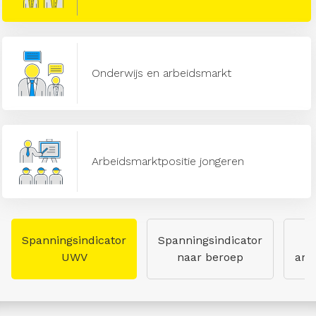
Onderwijs en arbeidsmarkt
Arbeidsmarktpositie jongeren
Spanningsindicator
Spanningsindicator
UWV
naar beroep
arb