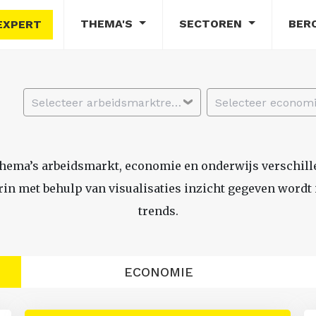
THEMA'S
SECTOREN
BER
EXPERT
Selecteer arbeidsmarktregio
thema’s arbeidsmarkt, economie en onderwijs verschil
n met behulp van visualisaties inzicht gegeven wordt i
trends.
ECONOMIE