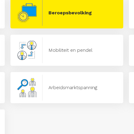
Beroepsbevolking
Mobiliteit en pendel
Arbeidsmarktspanning