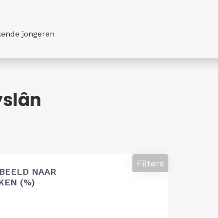
ende jongeren
yslân
Filters
 BEELD NAAR
EN (%)