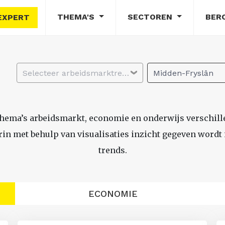
THEMA'S
SECTOREN
BER
EXPERT
Selecteer arbeidsmarktregio
Midden-Fryslân
thema’s arbeidsmarkt, economie en onderwijs verschil
n met behulp van visualisaties inzicht gegeven wordt i
trends.
ECONOMIE