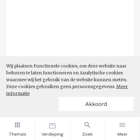
Wij plaatsen Functionele cookies, om deze website naar
behoren te laten functioneren en Analytische cookies
waarmee wij het gebruik van de website kunnen meten.
Deze cookies gebruiken geen persoonsgegevens.
Meer
informatie
Akkoord
Bron:
CBS microdata (EBB)
(09-03-2026)
Filters
AANDEEL NEETS NAAR REGIO
(%)
Thema's
Verdieping
Zoek
Meer