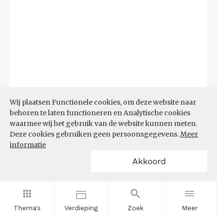
Wij plaatsen Functionele cookies, om deze website naar
behoren te laten functioneren en Analytische cookies
waarmee wij het gebruik van de website kunnen meten.
Bron:
CBS microdata (EBB)
(09-03-2026)
Deze cookies gebruiken geen persoonsgegevens.
Meer
informatie
Filters
Akkoord
AANDEEL NEETS NAAR REGIO
(%)
Thema's
Verdieping
Zoek
Meer