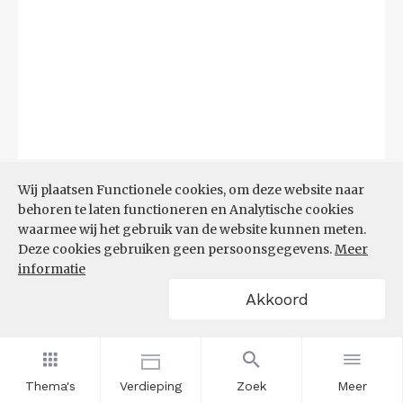
Bron:
CBS
(06-08-2026)
Wij plaatsen Functionele cookies, om deze website naar
behoren te laten functioneren en Analytische cookies
Filters
waarmee wij het gebruik van de website kunnen meten.
TOP 10 REGIO'S MET KLEINSTE
Deze cookies gebruiken geen persoonsgegevens.
Meer
AANDEEL TEKORT AAN
informatie
ARBEIDSKRACHTEN
Akkoord
Thema's
Verdieping
Zoek
Meer