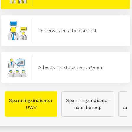
Onderwijs en arbeidsmarkt
Arbeidsmarktpositie jongeren
Spanningsindicator
Spanningsindicator
UWV
naar beroep
arb