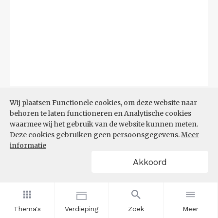
Bron:
CBS
(06-08-2026)
Wij plaatsen Functionele cookies, om deze website naar
behoren te laten functioneren en Analytische cookies
Filters
waarmee wij het gebruik van de website kunnen meten.
TOP 10 REGIO'S MET KLEINSTE
Deze cookies gebruiken geen persoonsgegevens.
Meer
AANDEEL TEKORT AAN
informatie
ARBEIDSKRACHTEN
Akkoord
Thema's
Verdieping
Zoek
Meer