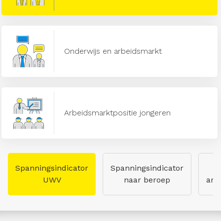
Onderwijs en arbeidsmarkt
Arbeidsmarktpositie jongeren
Spanningsindicator
Spanningsindicator
UWV
naar beroep
arb