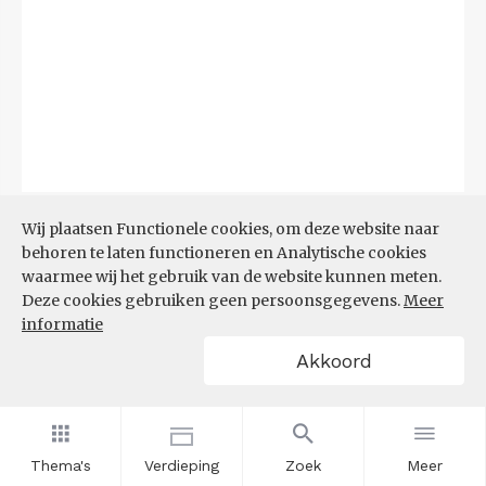
Bron:
CBS
(06-08-2026)
Wij plaatsen Functionele cookies, om deze website naar
behoren te laten functioneren en Analytische cookies
Filters
waarmee wij het gebruik van de website kunnen meten.
TOP 10 REGIO'S MET KLEINSTE
Deze cookies gebruiken geen persoonsgegevens.
Meer
AANDEEL TEKORT AAN
informatie
ARBEIDSKRACHTEN
Akkoord
Thema's
Verdieping
Zoek
Meer