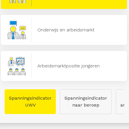
Onderwijs en arbeidsmarkt
Arbeidsmarktpositie jongeren
Spanningsindicator
Spanningsindicator
UWV
naar beroep
arb