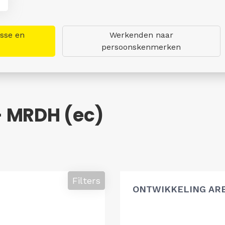
asse en
Werkenden naar
persoonskenmerken
- MRDH (ec)
Filters
ONTWIKKELING AR