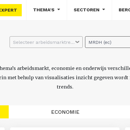
THEMA'S
SECTOREN
BER
EXPERT
Selecteer arbeidsmarktregio
MRDH (ec)
thema’s arbeidsmarkt, economie en onderwijs verschil
n met behulp van visualisaties inzicht gegeven wordt i
trends.
ECONOMIE