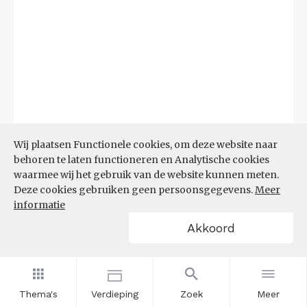
Wij plaatsen Functionele cookies, om deze website naar
behoren te laten functioneren en Analytische cookies
waarmee wij het gebruik van de website kunnen meten.
Deze cookies gebruiken geen persoonsgegevens.
Meer
Bron:
CBS microdata (EBB)
(09-03-2026)
informatie
Akkoord
Filters
AANDEEL NEETS NAAR REGIO
(%)
Thema's
Verdieping
Zoek
Meer