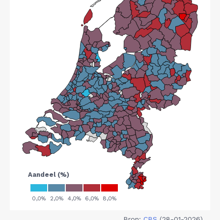
Bron:
CBS
(28-01-2026)