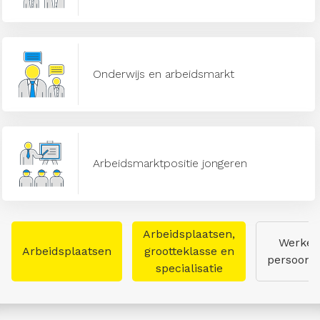
Onderwijs en arbeidsmarkt
Arbeidsmarktpositie jongeren
Arbeidsplaatsen,
Werken
Arbeidsplaatsen
grootteklasse en
persoon
specialisatie