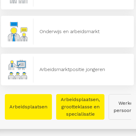
Onderwijs en arbeidsmarkt
Arbeidsmarktpositie jongeren
Arbeidsplaatsen,
Werken
Arbeidsplaatsen
grootteklasse en
persoon
specialisatie