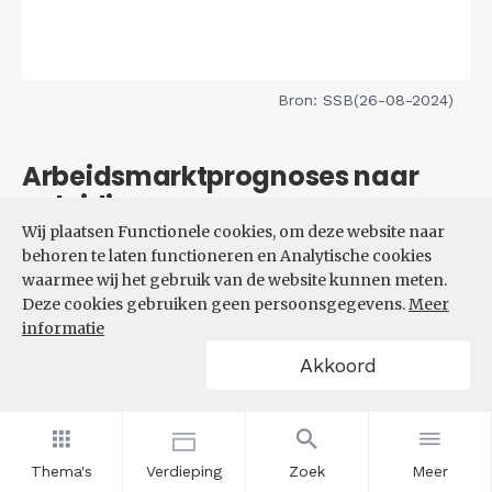
Bron: SSB(26-08-2024)
Arbeidsmarktprognoses naar
opleiding
Wij plaatsen Functionele cookies, om deze website naar
behoren te laten functioneren en Analytische cookies
Filters
waarmee wij het gebruik van de website kunnen meten.
VERWACHTE UITBREIDINGS-
Deze cookies gebruiken geen persoonsgegevens.
Meer
EN VERVANGINGSVRAAG NAAR
informatie
OPLEIDINGSNIVEAU
Akkoord
Thema's
Verdieping
Zoek
Meer