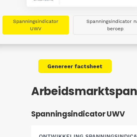
Spanningsindicator
Spanningsindicator n
UWV
beroep
Genereer factsheet
Arbeidsmarktspan
Spanningsindicator UWV
ONTWIKKELING SPANNINGSINDIC