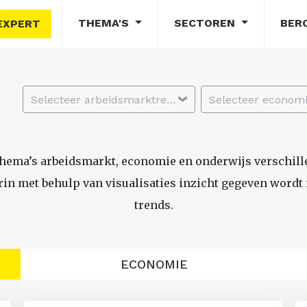
THEMA'S
SECTOREN
BER
EXPERT
Selecteer arbeidsmarktregio
thema’s arbeidsmarkt, economie en onderwijs verschil
n met behulp van visualisaties inzicht gegeven wordt i
trends.
ECONOMIE