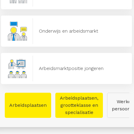
Onderwijs en arbeidsmarkt
Arbeidsmarktpositie jongeren
Arbeidsplaatsen,
Werken
Arbeidsplaatsen
grootteklasse en
persoon
specialisatie