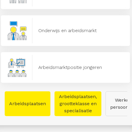
Onderwijs en arbeidsmarkt
Arbeidsmarktpositie jongeren
Arbeidsplaatsen,
Werken
Arbeidsplaatsen
grootteklasse en
persoon
specialisatie