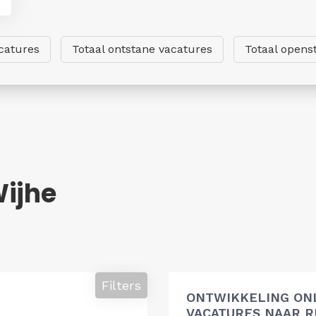
catures
Totaal ontstane vacatures
Totaal opens
Wijhe
Filters
ONTWIKKELING ON
VACATURES NAAR R