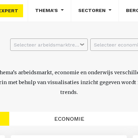
THEMA'S
SECTOREN
BER
EXPERT
Selecteer arbeidsmarktregio
thema’s arbeidsmarkt, economie en onderwijs verschil
n met behulp van visualisaties inzicht gegeven wordt i
trends.
ECONOMIE