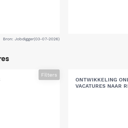
Bron: Jobdigger(03-07-2026)
res
Filters
S
ONTWIKKELING ON
VACATURES NAAR R