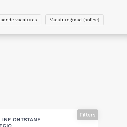
taande vacatures
Vacaturegraad (online)
Filters
LINE ONTSTANE
EGIO