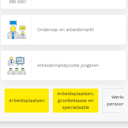
Onderwijs en arbeidsmarkt
Arbeidsmarktpositie jongeren
Arbeidsplaatsen,
Werken
Arbeidsplaatsen
grootteklasse en
persoon
specialisatie