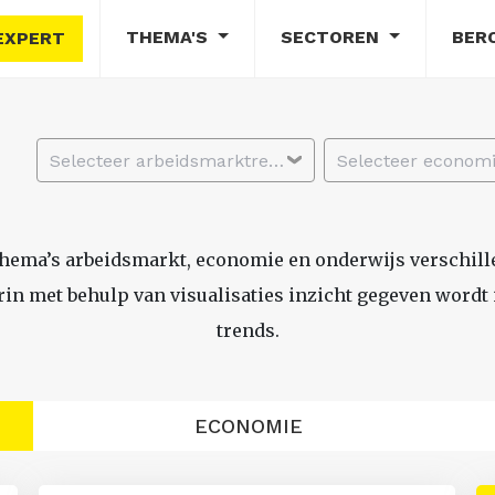
THEMA'S
SECTOREN
BER
EXPERT
Selecteer arbeidsmarktregio
thema’s arbeidsmarkt, economie en onderwijs verschil
n met behulp van visualisaties inzicht gegeven wordt i
trends.
ECONOMIE