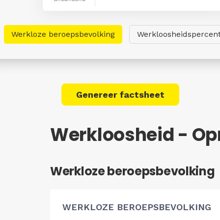
Werkloze beroepsbevolking
Werkloosheidspercen
Genereer factsheet
Werkloosheid - O
Werkloze beroepsbevolking
WERKLOZE BEROEPSBEVOLKING