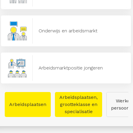
Onderwijs en arbeidsmarkt
Arbeidsmarktpositie jongeren
Arbeidsplaatsen,
Werken
Arbeidsplaatsen
grootteklasse en
persoon
specialisatie