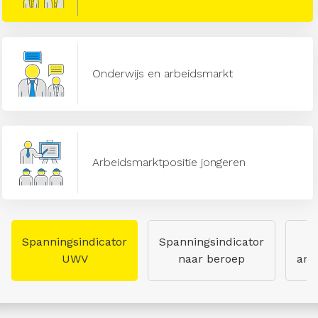
Onderwijs en arbeidsmarkt
Arbeidsmarktpositie jongeren
Spanningsindicator
Spanningsindicator
UWV
naar beroep
arb