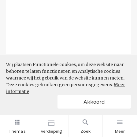
Bron:
CBS
(06-08-2026)
Wij plaatsen Functionele cookies, om deze website naar
behoren te laten functioneren en Analytische cookies
Filters
waarmee wij het gebruik van de website kunnen meten.
TOP 10 REGIO'S MET KLEINSTE
Deze cookies gebruiken geen persoonsgegevens.
Meer
AANDEEL TEKORT AAN
informatie
ARBEIDSKRACHTEN
Akkoord
Thema's
Verdieping
Zoek
Meer