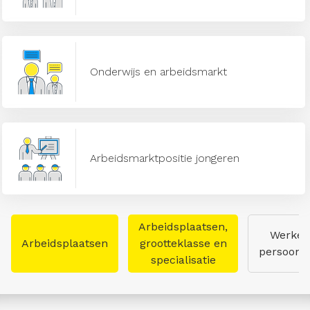
Onderwijs en arbeidsmarkt
Arbeidsmarktpositie jongeren
Arbeidsplaatsen,
Werken
Arbeidsplaatsen
grootteklasse en
persoon
specialisatie