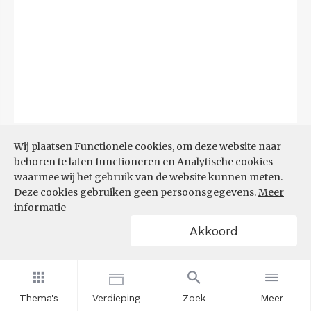
Bron:
CBS
(06-08-2026)
Wij plaatsen Functionele cookies, om deze website naar
behoren te laten functioneren en Analytische cookies
Filters
waarmee wij het gebruik van de website kunnen meten.
TOP 10 REGIO'S MET KLEINSTE
Deze cookies gebruiken geen persoonsgegevens.
Meer
AANDEEL TEKORT AAN
informatie
ARBEIDSKRACHTEN
Akkoord
Thema's
Verdieping
Zoek
Meer