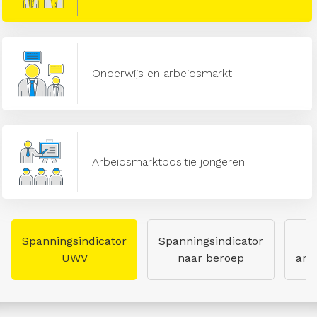
Onderwijs en arbeidsmarkt
Arbeidsmarktpositie jongeren
Spanningsindicator
Spanningsindicator
UWV
naar beroep
arb