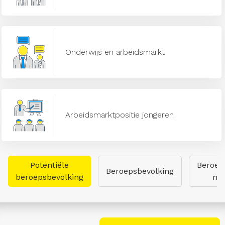
Onderwijs en arbeidsmarkt
Arbeidsmarktpositie jongeren
Potentiële
Beroep
Beroepsbevolking
beroepsbevolking
naa