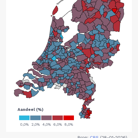
Bron:
CBS
(28-01-2026)