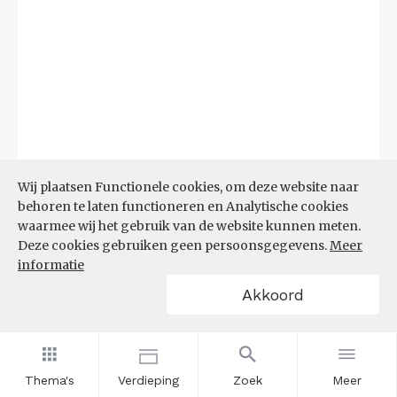
Wij plaatsen Functionele cookies, om deze website naar
behoren te laten functioneren en Analytische cookies
waarmee wij het gebruik van de website kunnen meten.
Deze cookies gebruiken geen persoonsgegevens.
Meer
Bron:
CBS microdata (EBB)
(09-03-2026)
informatie
Akkoord
Filters
AANDEEL NEETS NAAR REGIO
(%)
Thema's
Verdieping
Zoek
Meer