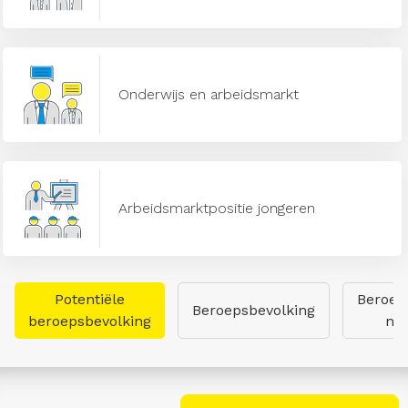
Onderwijs en arbeidsmarkt
Arbeidsmarktpositie jongeren
Potentiële
Beroep
Beroepsbevolking
beroepsbevolking
naa