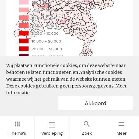
Wij plaatsen Functionele cookies, om deze website naar
behoren te laten functioneren en Analytische cookies
Bron:
CBS
(25-06-2026)
waarmee wij het gebruik van de website kunnen meten.
Deze cookies gebruiken geen persoonsgegevens.
Meer
Filters
informatie
UITGAANDE PENDEL, NAAR
Akkoord
WERKGEMEENTE
Thema's
Verdieping
Zoek
Meer