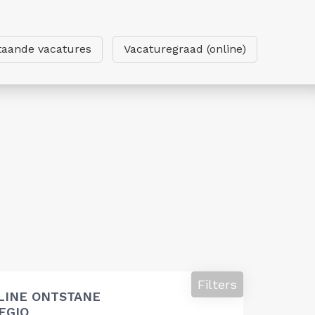
taande vacatures
Vacaturegraad (online)
Filters
LINE ONTSTANE
EGIO