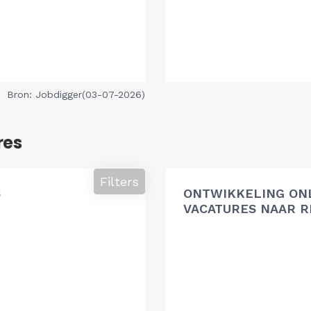
Bron: Jobdigger(03-07-2026)
res
Filters
S
ONTWIKKELING ON
VACATURES NAAR R