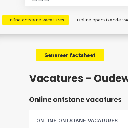
Online ontstane vacatures
Online openstaande va
Genereer factsheet
Vacatures - Oude
Online ontstane vacatures
ONLINE ONTSTANE VACATURES