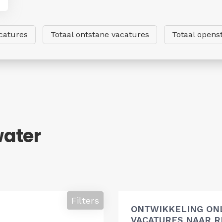
catures
Totaal ontstane vacatures
Totaal opens
water
Filters
ONTWIKKELING ON
VACATURES NAAR R