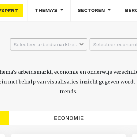
THEMA'S
SECTOREN
BER
EXPERT
Selecteer arbeidsmarktregio
thema’s arbeidsmarkt, economie en onderwijs verschil
n met behulp van visualisaties inzicht gegeven wordt i
trends.
ECONOMIE