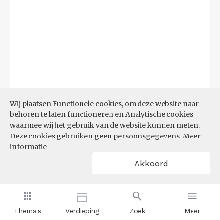
Wij plaatsen Functionele cookies, om deze website naar
behoren te laten functioneren en Analytische cookies
waarmee wij het gebruik van de website kunnen meten.
Deze cookies gebruiken geen persoonsgegevens.
Meer
informatie
Akkoord
Bron:
CBS microdata (EBB)
(09-03-2026)
Filters
AANDEEL NEETS NAAR REGIO
(%)
Thema's
Verdieping
Zoek
Meer