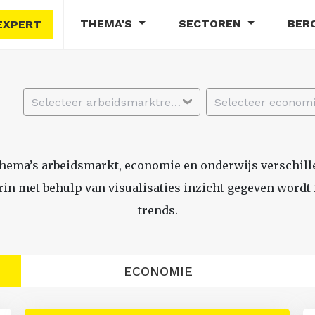
THEMA'S
SECTOREN
BER
EXPERT
Selecteer arbeidsmarktregio
thema’s arbeidsmarkt, economie en onderwijs verschil
n met behulp van visualisaties inzicht gegeven wordt i
trends.
ECONOMIE