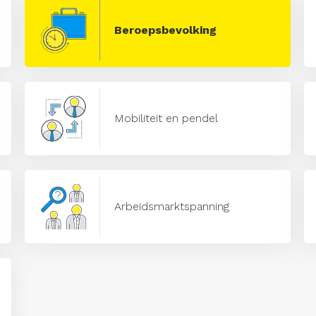
Beroepsbevolking
Mobiliteit en pendel
Arbeidsmarktspanning