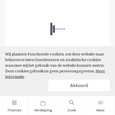
Wij plaatsen Functionele cookies, om deze website naar
behoren te laten functioneren en Analytische cookies
waarmee wij het gebruik van de website kunnen meten.
Deze cookies gebruiken geen persoonsgegevens.
Meer
Bron:
CBS microdata (EBB)
(09-03-2026)
informatie
Akkoord
Filters
AANDEEL NEETS NAAR REGIO
(%)
Thema's
Verdieping
Zoek
Meer