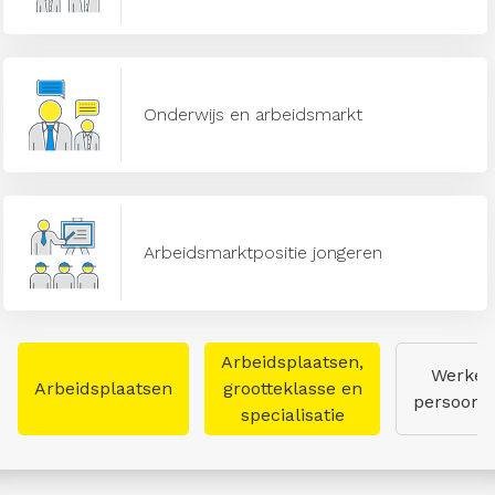
Onderwijs en arbeidsmarkt
Arbeidsmarktpositie jongeren
Arbeidsplaatsen,
Werken
Arbeidsplaatsen
grootteklasse en
persoon
specialisatie