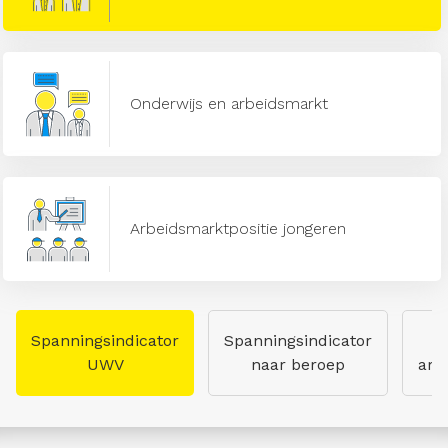
Onderwijs en arbeidsmarkt
Arbeidsmarktpositie jongeren
Spanningsindicator
Spanningsindicator
UWV
naar beroep
arb