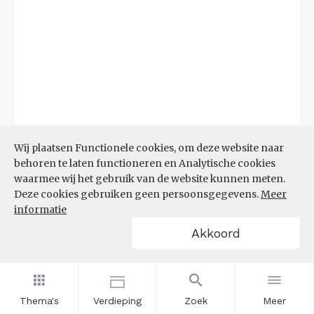
Bron:
CBS
(06-08-2026)
Wij plaatsen Functionele cookies, om deze website naar
behoren te laten functioneren en Analytische cookies
Filters
waarmee wij het gebruik van de website kunnen meten.
TOP 10 REGIO'S MET KLEINSTE
Deze cookies gebruiken geen persoonsgegevens.
Meer
AANDEEL TEKORT AAN
informatie
ARBEIDSKRACHTEN
Akkoord
Thema's
Verdieping
Zoek
Meer