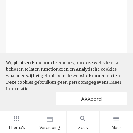
Wij plaatsen Functionele cookies, om deze website naar
Bron:
CBS microdata (EBB)
(09-03-2026)
behoren te laten functioneren en Analytische cookies
waarmee wij het gebruik van de website kunnen meten.
Filters
Deze cookies gebruiken geen persoonsgegevens.
Meer
AANDEEL NEETS NAAR REGIO
informatie
(%)
Akkoord
Thema's
Verdieping
Zoek
Meer