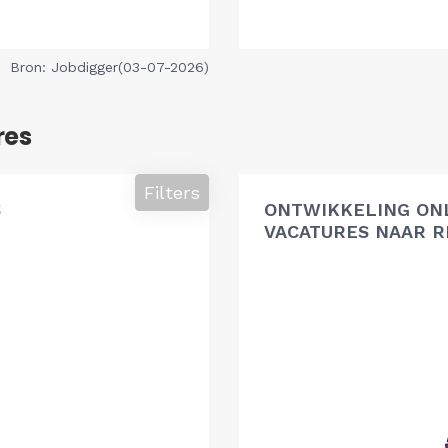
Bron: Jobdigger(03-07-2026)
res
Filters
S
ONTWIKKELING ON
VACATURES NAAR R