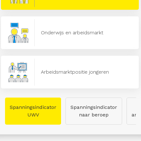
Onderwijs en arbeidsmarkt
Arbeidsmarktpositie jongeren
Spanningsindicator
Spanningsindicator
UWV
naar beroep
arb