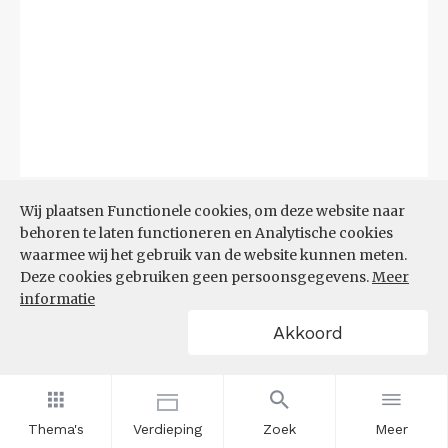
Bron:
CBS
(06-08-2026)
Wij plaatsen Functionele cookies, om deze website naar
behoren te laten functioneren en Analytische cookies
Filters
waarmee wij het gebruik van de website kunnen meten.
TOP 10 REGIO'S MET KLEINSTE
Deze cookies gebruiken geen persoonsgegevens.
Meer
AANDEEL TEKORT AAN
informatie
ARBEIDSKRACHTEN
Akkoord
Thema's
Verdieping
Zoek
Meer