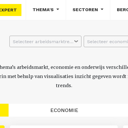
THEMA'S
SECTOREN
BER
EXPERT
Selecteer arbeidsmarktregio
thema’s arbeidsmarkt, economie en onderwijs verschil
n met behulp van visualisaties inzicht gegeven wordt i
trends.
ECONOMIE