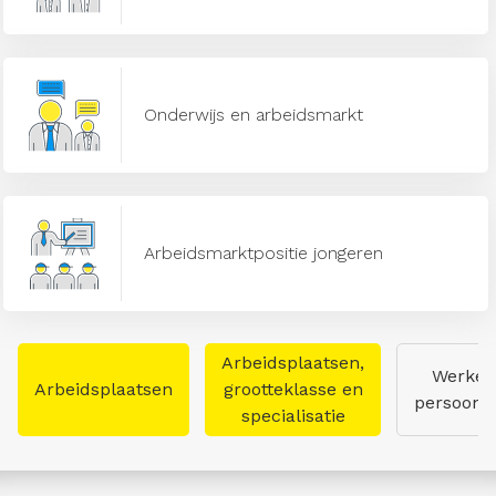
Onderwijs en arbeidsmarkt
Arbeidsmarktpositie jongeren
Arbeidsplaatsen,
Werken
Arbeidsplaatsen
grootteklasse en
persoon
specialisatie