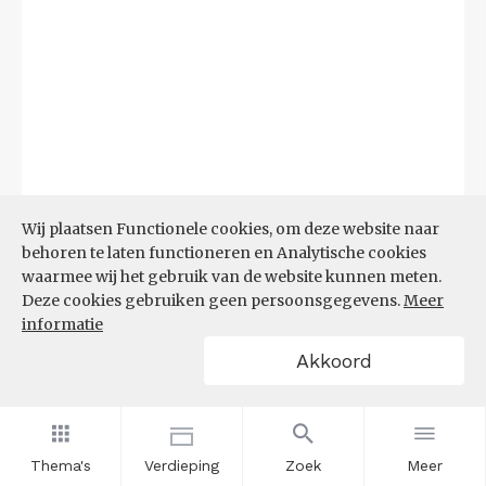
Wij plaatsen Functionele cookies, om deze website naar
behoren te laten functioneren en Analytische cookies
waarmee wij het gebruik van de website kunnen meten.
Deze cookies gebruiken geen persoonsgegevens.
Meer
Bron:
CBS microdata (EBB)
(09-03-2026)
informatie
Akkoord
Filters
AANDEEL NEETS NAAR REGIO
(%)
Thema's
Verdieping
Zoek
Meer