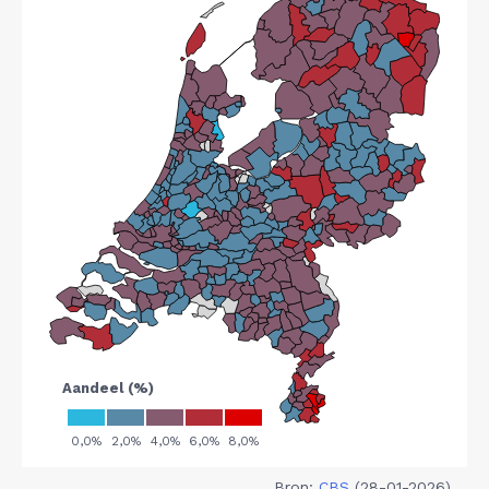
Bron:
CBS
(28-01-2026)