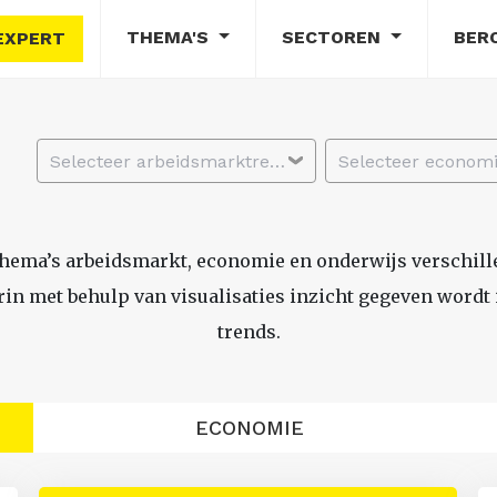
THEMA'S
SECTOREN
BER
EXPERT
Selecteer arbeidsmarktregio
thema’s arbeidsmarkt, economie en onderwijs verschil
n met behulp van visualisaties inzicht gegeven wordt i
trends.
ECONOMIE