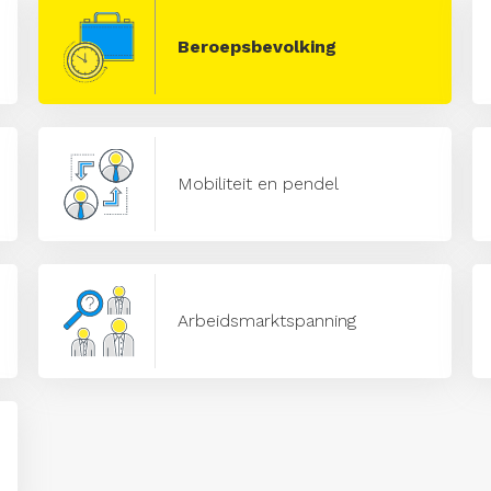
Beroepsbevolking
Mobiliteit en pendel
Arbeidsmarktspanning