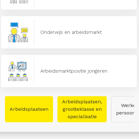
Onderwijs en arbeidsmarkt
Arbeidsmarktpositie jongeren
Arbeidsplaatsen,
Werken
Arbeidsplaatsen
grootteklasse en
persoon
specialisatie